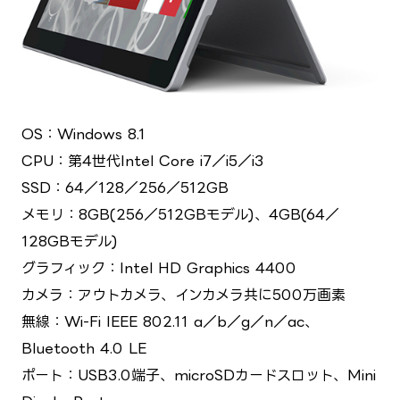
OS：Windows 8.1
CPU：第4世代Intel Core i7／i5／i3
SSD：64／128／256／512GB
メモリ：8GB(256／512GBモデル)、4GB(64／
128GBモデル)
グラフィック：Intel HD Graphics 4400
カメラ：アウトカメラ、インカメラ共に500万画素
無線：Wi-Fi IEEE 802.11 a／b／g／n／ac、
Bluetooth 4.0 LE
ポート：USB3.0端子、microSDカードスロット、Mini