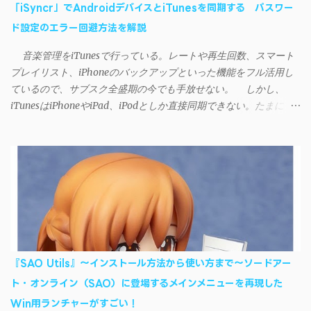
「iSyncr」でAndroidデバイスとiTunesを同期する パスワー
ド設定のエラー回避方法を解説
音楽管理をiTunesで行っている。レートや再生回数、スマート
プレイリスト、iPhoneのバックアップといった機能をフル活用し
ているので、サブスク全盛期の今でも手放せない。 しかし、
iTunesはiPhoneやiPad、iPodとしか直接同期できない。たまに
AndroidデバイスにiTunesで管理している音楽やプレイリストを転
送したくなる場合もある。 そんなときは「iSyncr」というサー
ドパーティー製のアプリを PC と Androidデバイス それぞれにイン
ストールすれば、Wi-Fiや USB接続 を通じて同期できるようにな
る。私も 2012年頃にAndroidウォークマン を使い始めた頃から便
利に活用させてもらっていたのだが、2023年現在はiSyncrを使っ
て同期ができないという声を多数見かけるようになった。 具体
的には、PC側のiSyncrアプリで設定したパスワードをAndroidアプ
リに入力しようとすると、入力したパスワードが保存されず、い
『SAO Utils』～インストール方法から使い方まで～ソードアー
つまでたっても再度入力を促されるというもの。 この不具合を
ト・オンライン（SAO）に登場するメインメニューを再現した
回避するには、次の手順が有効だ。 Androidデバイスの言語を英語
Win用ランチャーがすごい！
に設定する （念のため）再起動する iSyncrでパスワードを入力す