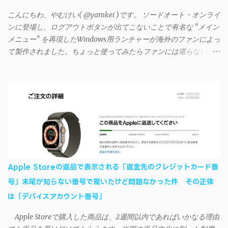
る iTunesのプレイリストが表示され、同機機能などが正常に動作
こんにちわ、やむけい( @yamkei )です。 ソードオート・オンライ
すれば完了 一度この手順を施せば、言語設定は日本語に戻して
ンに登場し、ログアウトボタンが出てこないことで有名な "メイン
もOKだ。これでWi-Fiを使った同期機能が使えるようになる。USB
メニュー" を再現したWindows用ランチャーが海外のファンによっ
接続による同期については、アプリに根本的な不具合が発生して
て製作されました。ちょっと使ってみたらファンには堪らないほ
おり、現時点で使えないようだ。諦めよう。 今回の不具合につ
ど素晴らしかったのでご紹介します。実際の動作デモはこんな感
いて、おそらくアプリの設計上、入力されたパスワードを保存す
じ↓ ニコニコ動画の"【自作】ＳＡＯようなランチャーを開発しま
る仕組みが日本語環境でうまく動作しないことが原因だ。
した - SAO Utils"はこちら 効果音まで完全再現されていま
iSyncrを活用することで、Androidデバイスでもレート機能や再生
す・・・。カッコイイ！！ 開発ページ（英語） gpbeta.com - The
回数のカウントを活用できる。どうしてもiPhoneからAndroidスマ
SAO Utilities Project – development log インストール（導入）手順
ートフォンに移行したい場合に役立つはずだ。
1. 開発ページ のDownloadsの項目から自分のOSにあったファイル
をダウンロードする。 Windows（Windows2000, XP, Vista, Win7,
Win8）に対応です。 （ ◆自分のパソコンが 32 ビット版か 64 ビッ
ト版かを確認したい ） 2.ダウンロードしたファイルを解凍後、
Apple Storeの返品で表示される「返金先のクレジットカード番
（自分はProgram Filesの中に移動させちゃいました）フォルダの
号」末尾が知らない番号で驚いたけど問題なかった件 その正体
中にある SAO Utils.exe を実行。 3.アップデートがある場合は起動
は「デバイスアカウント番号」
時に知らせてくれるので、パッチをダウンロードしましょう。 ダ
ウンロードしたパッチ「 sao_utils_win64_hotfix」の 中身を選択し
Apple Storeで購入した商品は、2週間以内であればいかなる理由
て切り取り、先ほどダウンロードした SAO Utilsフォルダ へ貼り付