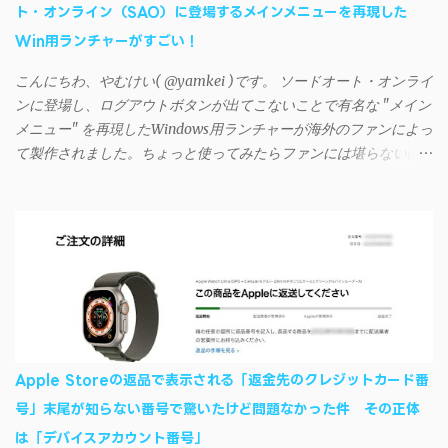
ト・オンライン（SAO）に登場するメインメニューを再現した
回避するには、次の手順が有効だ。 Androidデバイスの言語を英語
Win用ランチャーがすごい！
に設定する （念のため）再起動する iSyncrでパスワードを入力す
る iTunesのプレイリストが表示され、同機機能などが正常に動作
こんにちわ、やむけい( @yamkei )です。 ソードオート・オンライ
すれば完了 一度この手順を施せば、言語設定は日本語に戻して
ンに登場し、ログアウトボタンが出てこないことで有名な "メイン
もOKだ。これでWi-Fiを使った同期機能が使えるようになる。USB
メニュー" を再現したWindows用ランチャーが海外のファンによっ
接続による同期については、アプリに根本的な不具合が発生して
て製作されました。ちょっと使ってみたらファンには堪らないほ
おり、現時点で使えないようだ。諦めよう。 今回の不具合につ
ど素晴らしかったのでご紹介します。実際の動作デモはこんな感
いて、おそらくアプリの設計上、入力されたパスワードを保存す
じ↓ ニコニコ動画の"【自作】ＳＡＯようなランチャーを開発しま
る仕組みが日本語環境でうまく動作しないことが原因だ。
した - SAO Utils"はこちら 効果音まで完全再現されていま
iSyncrを活用することで、Androidデバイスでもレート機能や再生
す・・・。カッコイイ！！ 開発ページ（英語） gpbeta.com - The
回数のカウントを活用できる。どうしてもiPhoneからAndroidスマ
SAO Utilities Project – development log インストール（導入）手順
ートフォンに移行したい場合に役立つはずだ。
1. 開発ページ のDownloadsの項目から自分のOSにあったファイル
をダウンロードする。 Windows（Windows2000, XP, Vista, Win7,
Win8）に対応です。 （ ◆自分のパソコンが 32 ビット版か 64 ビッ
ト版かを確認したい ） 2.ダウンロードしたファイルを解凍後、
Apple Storeの返品で表示される「返金先のクレジットカード番
（自分はProgram Filesの中に移動させちゃいました）フォルダの
号」末尾が知らない番号で驚いたけど問題なかった件 その正体
中にある SAO Utils.exe を実行。 3.アップデートがある場合は起動
は「デバイスアカウント番号」
時に知らせてくれるので、パッチをダウンロードしましょう。 ダ