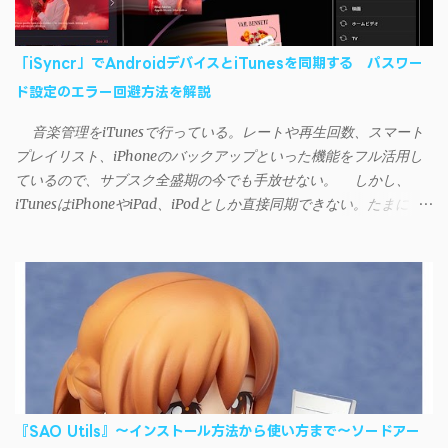
「iSyncr」でAndroidデバイスとiTunesを同期する パスワー
ド設定のエラー回避方法を解説
音楽管理をiTunesで行っている。レートや再生回数、スマート
プレイリスト、iPhoneのバックアップといった機能をフル活用し
ているので、サブスク全盛期の今でも手放せない。 しかし、
iTunesはiPhoneやiPad、iPodとしか直接同期できない。たまに
AndroidデバイスにiTunesで管理している音楽やプレイリストを転
送したくなる場合もある。 そんなときは「iSyncr」というサー
ドパーティー製のアプリを PC と Androidデバイス それぞれにイン
ストールすれば、Wi-Fiや USB接続 を通じて同期できるようにな
る。私も 2012年頃にAndroidウォークマン を使い始めた頃から便
利に活用させてもらっていたのだが、2023年現在はiSyncrを使っ
て同期ができないという声を多数見かけるようになった。 具体
的には、PC側のiSyncrアプリで設定したパスワードをAndroidアプ
リに入力しようとすると、入力したパスワードが保存されず、い
『SAO Utils』～インストール方法から使い方まで～ソードアー
つまでたっても再度入力を促されるというもの。 この不具合を