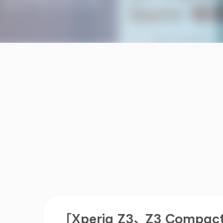
「Xperia Z3、Z3 Com