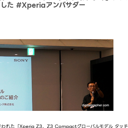
た #Xperiaアンバサダー
た「Xperia Z3、Z3 Compactグローバルモデル タッ