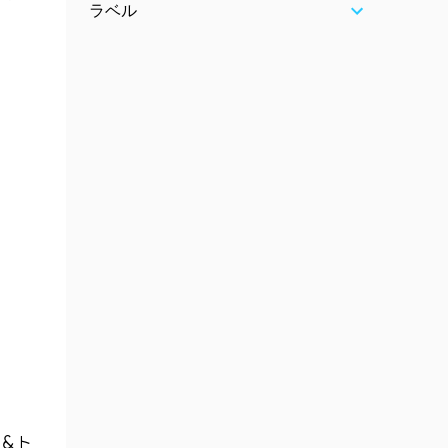
ラベル
チ＆ト