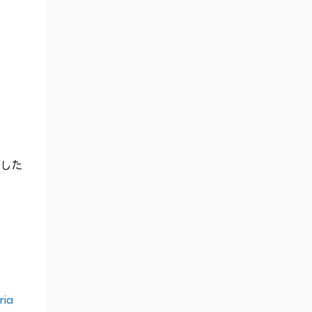
した
ia