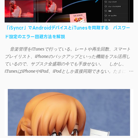
「iSyncr」でAndroidデバイスとiTunesを同期する パスワー
ド設定のエラー回避方法を解説
音楽管理をiTunesで行っている。レートや再生回数、スマート
プレイリスト、iPhoneのバックアップといった機能をフル活用し
ているので、サブスク全盛期の今でも手放せない。 しかし、
iTunesはiPhoneやiPad、iPodとしか直接同期できない。たまに
AndroidデバイスにiTunesで管理している音楽やプレイリストを転
送したくなる場合もある。 そんなときは「iSyncr」というサー
ドパーティー製のアプリを PC と Androidデバイス それぞれにイン
ストールすれば、Wi-Fiや USB接続 を通じて同期できるようにな
る。私も 2012年頃にAndroidウォークマン を使い始めた頃から便
利に活用させてもらっていたのだが、2023年現在はiSyncrを使っ
て同期ができないという声を多数見かけるようになった。 具体
的には、PC側のiSyncrアプリで設定したパスワードをAndroidアプ
リに入力しようとすると、入力したパスワードが保存されず、い