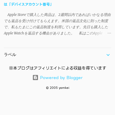
は「デバイスアカウント番号」
時に知らせてくれるので、パッチをダウンロードしましょう。 ダ
ウンロードしたパッチ「 sao_utils_win64_hotfix」の 中身を選択し
Apple Storeで購入した商品は、2週間以内であればいかなる理由
て切り取り、先ほどダウンロードした SAO Utilsフォルダ へ貼り付
でも返品を受け付けてもらえます。米国の返品文化に則った制度
け、新しいファイルへ置き換えることで適用できます。 起動方法
で、私もたまにこの返品制度を利用しています。先日も購入した
と各種設定 アップデートが完了したら改めて SAO Utils.exe を起動
Apple Watchを返品する機会がありました。 私はこのApple
すると、アニメで見覚えのあるスプラッシュウィンドウがSEとと
WatchをApple Storeアプリで購入、Apple Payに登録したクレジッ
もに開きます。リンクスタート・・・！ タスクトレイに"SAO
トカードを使って決済していました。今回の返品が完了すると、
Utils"のアイコンがあるので右クリックすると各種設定が可能。
決済に使ったクレカに返金される（請求が取り消される）のです
（ランチャーの中からも可能です）簡単ですが日本語訳。（現在
ラベル
が、返品状況が分かる概要ページには見覚えのないクレカ番号
は日本語対応済） グレースケールの部分は未実装みたい 日本語化
（末尾XXXX）に返金されると記載されていました（黄色いマーカ
できていなかったら？ 自動...
※本ブログはアフィリエイトによる収益を得ています
ー部分参照）。 Apple Payのメインカードに登録しているクレカ
の番号末尾はYYYYだったので、この時点で頭の中は「？？？？」
Powered by Blogger
に。他に自分が所有しているクレカにも末尾XXXXは無く、余計に
混乱してしまいました。 「何らかのエラーで知らない人のクレ
© 2005 yamkei
カに返金されてしまうのではないか」──と不安になったのです
が、それは全くの杞憂でした。 Apple Payに登録したクレカで決済
した商品の「返金先のクレジットカード番号」末尾が実際と違う
理由 iOSデバイスで「設定→ウォレットとApple Pay」から支払