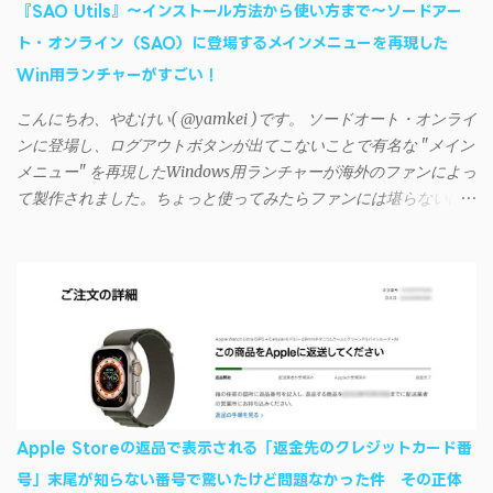
『SAO Utils』～インストール方法から使い方まで～ソードアー
つまでたっても再度入力を促されるというもの。 この不具合を
ト・オンライン（SAO）に登場するメインメニューを再現した
回避するには、次の手順が有効だ。 Androidデバイスの言語を英語
Win用ランチャーがすごい！
に設定する （念のため）再起動する iSyncrでパスワードを入力す
る iTunesのプレイリストが表示され、同機機能などが正常に動作
こんにちわ、やむけい( @yamkei )です。 ソードオート・オンライ
すれば完了 一度この手順を施せば、言語設定は日本語に戻して
ンに登場し、ログアウトボタンが出てこないことで有名な "メイン
もOKだ。これでWi-Fiを使った同期機能が使えるようになる。USB
メニュー" を再現したWindows用ランチャーが海外のファンによっ
接続による同期については、アプリに根本的な不具合が発生して
て製作されました。ちょっと使ってみたらファンには堪らないほ
おり、現時点で使えないようだ。諦めよう。 今回の不具合につ
ど素晴らしかったのでご紹介します。実際の動作デモはこんな感
いて、おそらくアプリの設計上、入力されたパスワードを保存す
じ↓ ニコニコ動画の"【自作】ＳＡＯようなランチャーを開発しま
る仕組みが日本語環境でうまく動作しないことが原因だ。
した - SAO Utils"はこちら 効果音まで完全再現されていま
iSyncrを活用することで、Androidデバイスでもレート機能や再生
す・・・。カッコイイ！！ 開発ページ（英語） gpbeta.com - The
回数のカウントを活用できる。どうしてもiPhoneからAndroidスマ
SAO Utilities Project – development log インストール（導入）手順
ートフォンに移行したい場合に役立つはずだ。
1. 開発ページ のDownloadsの項目から自分のOSにあったファイル
をダウンロードする。 Windows（Windows2000, XP, Vista, Win7,
Win8）に対応です。 （ ◆自分のパソコンが 32 ビット版か 64 ビッ
ト版かを確認したい ） 2.ダウンロードしたファイルを解凍後、
Apple Storeの返品で表示される「返金先のクレジットカード番
（自分はProgram Filesの中に移動させちゃいました）フォルダの
号」末尾が知らない番号で驚いたけど問題なかった件 その正体
中にある SAO Utils.exe を実行。 3.アップデートがある場合は起動