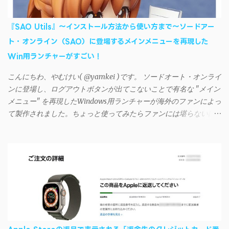
的には、PC側のiSyncrアプリで設定したパスワードをAndroidアプ
リに入力しようとすると、入力したパスワードが保存されず、い
『SAO Utils』～インストール方法から使い方まで～ソードアー
つまでたっても再度入力を促されるというもの。 この不具合を
ト・オンライン（SAO）に登場するメインメニューを再現した
回避するには、次の手順が有効だ。 Androidデバイスの言語を英語
Win用ランチャーがすごい！
に設定する （念のため）再起動する iSyncrでパスワードを入力す
る iTunesのプレイリストが表示され、同機機能などが正常に動作
こんにちわ、やむけい( @yamkei )です。 ソードオート・オンライ
すれば完了 一度この手順を施せば、言語設定は日本語に戻して
ンに登場し、ログアウトボタンが出てこないことで有名な "メイン
もOKだ。これでWi-Fiを使った同期機能が使えるようになる。USB
メニュー" を再現したWindows用ランチャーが海外のファンによっ
接続による同期については、アプリに根本的な不具合が発生して
て製作されました。ちょっと使ってみたらファンには堪らないほ
おり、現時点で使えないようだ。諦めよう。 今回の不具合につ
ど素晴らしかったのでご紹介します。実際の動作デモはこんな感
いて、おそらくアプリの設計上、入力されたパスワードを保存す
じ↓ ニコニコ動画の"【自作】ＳＡＯようなランチャーを開発しま
る仕組みが日本語環境でうまく動作しないことが原因だ。
した - SAO Utils"はこちら 効果音まで完全再現されていま
iSyncrを活用することで、Androidデバイスでもレート機能や再生
す・・・。カッコイイ！！ 開発ページ（英語） gpbeta.com - The
回数のカウントを活用できる。どうしてもiPhoneからAndroidスマ
SAO Utilities Project – development log インストール（導入）手順
ートフォンに移行したい場合に役立つはずだ。
1. 開発ページ のDownloadsの項目から自分のOSにあったファイル
をダウンロードする。 Windows（Windows2000, XP, Vista, Win7,
Win8）に対応です。 （ ◆自分のパソコンが 32 ビット版か 64 ビッ
ト版かを確認したい ） 2.ダウンロードしたファイルを解凍後、