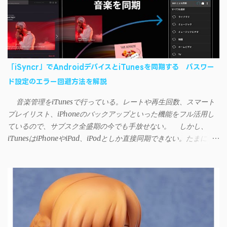
「iSyncr」でAndroidデバイスとiTunesを同期する パスワー
ド設定のエラー回避方法を解説
音楽管理をiTunesで行っている。レートや再生回数、スマート
プレイリスト、iPhoneのバックアップといった機能をフル活用し
ているので、サブスク全盛期の今でも手放せない。 しかし、
iTunesはiPhoneやiPad、iPodとしか直接同期できない。たまに
AndroidデバイスにiTunesで管理している音楽やプレイリストを転
送したくなる場合もある。 そんなときは「iSyncr」というサー
ドパーティー製のアプリを PC と Androidデバイス それぞれにイン
ストールすれば、Wi-Fiや USB接続 を通じて同期できるようにな
る。私も 2012年頃にAndroidウォークマン を使い始めた頃から便
利に活用させてもらっていたのだが、2023年現在はiSyncrを使っ
て同期ができないという声を多数見かけるようになった。 具体