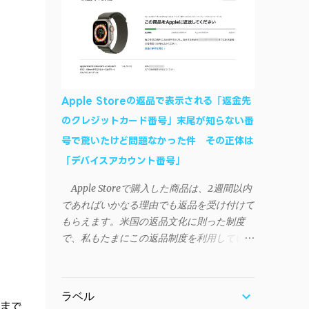
作デモはこんな感じ↓ ニコニコ動画の"【自
などが正常に動作すれば完了 一度この手
作】ＳＡＯようなランチャーを開発しました
順を施せば、言語設定は日本語に戻しても
- SAO Utils"はこちら 効果音まで完全再現さ
OKだ。これでWi-Fiを使った同期機能が使え
れています・・・。カッコイイ！！ 開発ペ
るようになる。USB接続による同期について
ージ（英語） gpbeta.com - The SAO
は、アプリに根本的な不具合が発生してお
Utilities Project – development log インスト
り、現時点で使えないようだ。諦めよう。
Apple Storeの返品で表示される「返金先
ール（導入）手順 1. 開発ページ の
今回の不具合について、おそらくアプリの
のクレジットカード番号」末尾が知らない番
Downloadsの項目から自分のOSにあったフ
設計上、入力されたパスワードを保存する仕
号で驚いたけど問題なかった件 その正体は
ァイルをダウンロードする。
組みが日本語環境でうまく動作しないことが
Windows（Windows2000, XP, Vista, Win7,
「デバイスアカウント番号」
原因だ。 iSyncrを活用することで、
Win8）に対応です。 （ ◆自分のパソコンが
Androidデバイスでもレート機能や再生回数
Apple Storeで購入した商品は、2週間以内
32 ビット版か 64 ビット版かを確認したい
のカウントを活用できる。どうしても
であればいかなる理由でも返品を受け付けて
） 2.ダウンロードしたファイルを解凍後、
iPhoneからAndroidスマートフォンに移行し
もらえます。米国の返品文化に則った制度
（自分はProgram Filesの中に移動させちゃ
たい場合に役立つはずだ。
で、私もたまにこの返品制度を利用していま
いました）フォルダの中にある SAO
す。先日も購入したApple Watchを返品する
Utils.exe を実行。 3.アップデートがある場合
機会がありました。 私はこのApple Watch
は起動時に知らせてくれるので、パッチをダ
をApple Storeアプリで購入、Apple Payに登
ウンロードしましょう。 ダウンロードした
ラベル
録したクレジットカードを使って決済してい
まで
パッチ「 sao_utils_win64_hotfix」の 中身を選