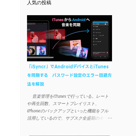
人気の投稿
「iSyncr」でAndroidデバイスとiTunes
を同期する パスワード設定のエラー回避方
法を解説
音楽管理をiTunesで行っている。レート
や再生回数、スマートプレイリスト、
iPhoneのバックアップといった機能をフル
活用しているので、サブスク全盛期の今でも
手放せない。 しかし、iTunesはiPhoneや
iPad、iPodとしか直接同期できない。たまに