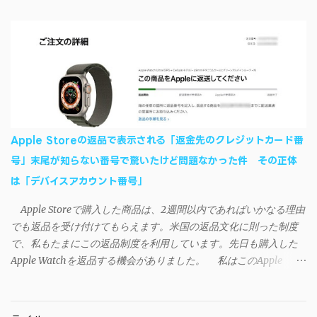
いて、おそらくアプリの設計上、入力されたパスワードを保存す
じ↓ ニコニコ動画の"【自作】ＳＡＯようなランチャーを開発しま
る仕組みが日本語環境でうまく動作しないことが原因だ。
した - SAO Utils"はこちら 効果音まで完全再現されていま
iSyncrを活用することで、Androidデバイスでもレート機能や再生
す・・・。カッコイイ！！ 開発ページ（英語） gpbeta.com - The
回数のカウントを活用できる。どうしてもiPhoneからAndroidスマ
SAO Utilities Project – development log インストール（導入）手順
ートフォンに移行したい場合に役立つはずだ。
1. 開発ページ のDownloadsの項目から自分のOSにあったファイル
をダウンロードする。 Windows（Windows2000, XP, Vista, Win7,
Win8）に対応です。 （ ◆自分のパソコンが 32 ビット版か 64 ビッ
ト版かを確認したい ） 2.ダウンロードしたファイルを解凍後、
Apple Storeの返品で表示される「返金先のクレジットカード番
（自分はProgram Filesの中に移動させちゃいました）フォルダの
号」末尾が知らない番号で驚いたけど問題なかった件 その正体
中にある SAO Utils.exe を実行。 3.アップデートがある場合は起動
は「デバイスアカウント番号」
時に知らせてくれるので、パッチをダウンロードしましょう。 ダ
ウンロードしたパッチ「 sao_utils_win64_hotfix」の 中身を選択し
Apple Storeで購入した商品は、2週間以内であればいかなる理由
て切り取り、先ほどダウンロードした SAO Utilsフォルダ へ貼り付
でも返品を受け付けてもらえます。米国の返品文化に則った制度
け、新しいファイルへ置き換えることで適用できます。 起動方法
で、私もたまにこの返品制度を利用しています。先日も購入した
と各種設定 アップデートが完了したら改めて SAO Utils.exe を起動
Apple Watchを返品する機会がありました。 私はこのApple
すると、アニメで見覚えのあるスプラッシュウィンドウがSEとと
WatchをApple Storeアプリで購入、Apple Payに登録したクレジッ
もに開きます。リンクスタート・・・！ タスクトレイに"SAO
トカードを使って決済していました。今回の返品が完了すると、
Utils"のアイコンがあるので右クリックすると各種設定が可能。
決済に使ったクレカに返金される（請求が取り消される）のです