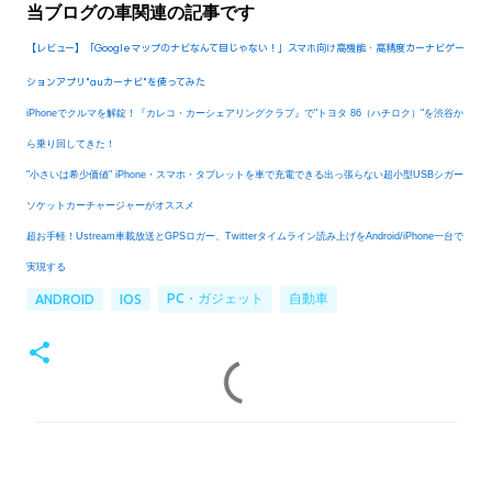
当ブログの車関連の記事です
【レビュー】「Googleマップのナビなんて目じゃない！」スマホ向け高機能・高精度カーナビゲー
ションアプリ"auカーナビ"を使ってみた
iPhoneでクルマを解錠！『カレコ・カーシェアリングクラブ』で"トヨタ 86（ハチロク）"を渋谷か
ら乗り回してきた！
"小さいは希少価値" iPhone・スマホ・タブレットを車で充電できる出っ張らない超小型USBシガー
ソケットカーチャージャーがオススメ
超お手軽！Ustream車載放送とGPSロガー、Twitterタイムライン読み上げをAndroid/iPhone一台で
実現する
PC・ガジェット
自動車
ANDROID
IOS
コ
メ