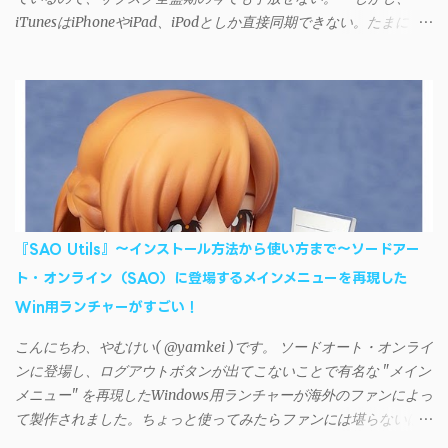
iTunesはiPhoneやiPad、iPodとしか直接同期できない。たまに
AndroidデバイスにiTunesで管理している音楽やプレイリストを転
送したくなる場合もある。 そんなときは「iSyncr」というサー
ドパーティー製のアプリを PC と Androidデバイス それぞれにイン
ストールすれば、Wi-Fiや USB接続 を通じて同期できるようにな
る。私も 2012年頃にAndroidウォークマン を使い始めた頃から便
利に活用させてもらっていたのだが、2023年現在はiSyncrを使っ
て同期ができないという声を多数見かけるようになった。 具体
的には、PC側のiSyncrアプリで設定したパスワードをAndroidアプ
リに入力しようとすると、入力したパスワードが保存されず、い
『SAO Utils』～インストール方法から使い方まで～ソードアー
つまでたっても再度入力を促されるというもの。 この不具合を
ト・オンライン（SAO）に登場するメインメニューを再現した
回避するには、次の手順が有効だ。 Androidデバイスの言語を英語
Win用ランチャーがすごい！
に設定する （念のため）再起動する iSyncrでパスワードを入力す
る iTunesのプレイリストが表示され、同機機能などが正常に動作
こんにちわ、やむけい( @yamkei )です。 ソードオート・オンライ
すれば完了 一度この手順を施せば、言語設定は日本語に戻して
ンに登場し、ログアウトボタンが出てこないことで有名な "メイン
もOKだ。これでWi-Fiを使った同期機能が使えるようになる。USB
メニュー" を再現したWindows用ランチャーが海外のファンによっ
接続による同期については、アプリに根本的な不具合が発生して
て製作されました。ちょっと使ってみたらファンには堪らないほ
おり、現時点で使えないようだ。諦めよう。 今回の不具合につ
ど素晴らしかったのでご紹介します。実際の動作デモはこんな感