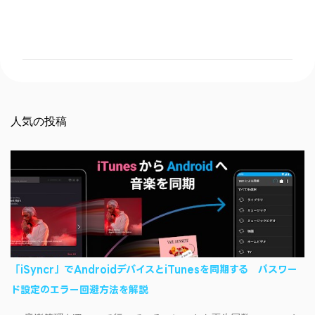
コ
メ
ン
ト
人気の投稿
「iSyncr」でAndroidデバイスとiTunesを同期する パスワー
ド設定のエラー回避方法を解説