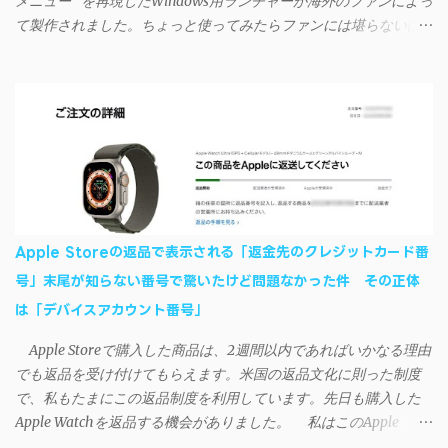
メニュー" を再現したWindows用ランチャーが海外のファンによっ
接続による同期については、アプリに根本的な不具合が発生して
て製作されました。ちょっと使ってみたらファンには堪らないほ
おり、現時点で使えないようだ。諦めよう。 今回の不具合につ
ど素晴らしかったのでご紹介します。実際の動作デモはこんな感
いて、おそらくアプリの設計上、入力されたパスワードを保存す
じ↓ ニコニコ動画の"【自作】ＳＡＯようなランチャーを開発しま
る仕組みが日本語環境でうまく動作しないことが原因だ。
した - SAO Utils"はこちら 効果音まで完全再現されていま
iSyncrを活用することで、Androidデバイスでもレート機能や再生
す・・・。カッコイイ！！ 開発ページ（英語） gpbeta.com - The
回数のカウントを活用できる。どうしてもiPhoneからAndroidスマ
SAO Utilities Project – development log インストール（導入）手順
ートフォンに移行したい場合に役立つはずだ。
1. 開発ページ のDownloadsの項目から自分のOSにあったファイル
をダウンロードする。 Windows（Windows2000, XP, Vista, Win7,
Win8）に対応です。 （ ◆自分のパソコンが 32 ビット版か 64 ビッ
ト版かを確認したい ） 2.ダウンロードしたファイルを解凍後、
Apple Storeの返品で表示される「返金先のクレジットカード番
（自分はProgram Filesの中に移動させちゃいました）フォルダの
号」末尾が知らない番号で驚いたけど問題なかった件 その正体
中にある SAO Utils.exe を実行。 3.アップデートがある場合は起動
は「デバイスアカウント番号」
時に知らせてくれるので、パッチをダウンロードしましょう。 ダ
ウンロードしたパッチ「 sao_utils_win64_hotfix」の 中身を選択し
Apple Storeで購入した商品は、2週間以内であればいかなる理由
て切り取り、先ほどダウンロードした SAO Utilsフォルダ へ貼り付
でも返品を受け付けてもらえます。米国の返品文化に則った制度
け、新しいファイルへ置き換えることで適用できます。 起動方法
で、私もたまにこの返品制度を利用しています。先日も購入した
と各種設定 アップデートが完了したら改めて SAO Utils.exe を起動
Apple Watchを返品する機会がありました。 私はこのApple
すると、アニメで見覚えのあるスプラッシュウィンドウがSEとと
WatchをApple Storeアプリで購入、Apple Payに登録したクレジッ