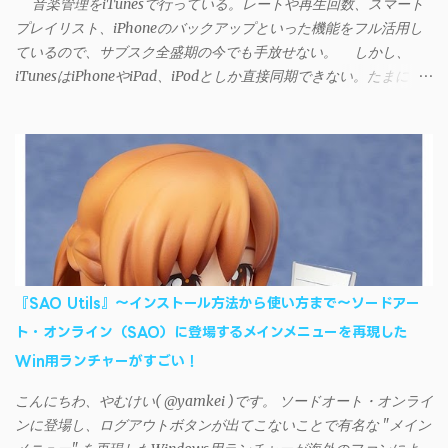
音楽管理をiTunesで行っている。レートや再生回数、スマート
プレイリスト、iPhoneのバックアップといった機能をフル活用し
ているので、サブスク全盛期の今でも手放せない。 しかし、
iTunesはiPhoneやiPad、iPodとしか直接同期できない。たまに
AndroidデバイスにiTunesで管理している音楽やプレイリストを転
送したくなる場合もある。 そんなときは「iSyncr」というサー
ドパーティー製のアプリを PC と Androidデバイス それぞれにイン
ストールすれば、Wi-Fiや USB接続 を通じて同期できるようにな
る。私も 2012年頃にAndroidウォークマン を使い始めた頃から便
利に活用させてもらっていたのだが、2023年現在はiSyncrを使っ
て同期ができないという声を多数見かけるようになった。 具体
的には、PC側のiSyncrアプリで設定したパスワードをAndroidアプ
リに入力しようとすると、入力したパスワードが保存されず、い
『SAO Utils』～インストール方法から使い方まで～ソードアー
つまでたっても再度入力を促されるというもの。 この不具合を
ト・オンライン（SAO）に登場するメインメニューを再現した
回避するには、次の手順が有効だ。 Androidデバイスの言語を英語
Win用ランチャーがすごい！
に設定する （念のため）再起動する iSyncrでパスワードを入力す
る iTunesのプレイリストが表示され、同機機能などが正常に動作
こんにちわ、やむけい( @yamkei )です。 ソードオート・オンライ
すれば完了 一度この手順を施せば、言語設定は日本語に戻して
ンに登場し、ログアウトボタンが出てこないことで有名な "メイン
もOKだ。これでWi-Fiを使った同期機能が使えるようになる。USB