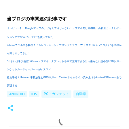
当ブログの車関連の記事です
【レビュー】「Googleマップのナビなんて目じゃない！」スマホ向け高機能・高精度カーナビゲー
ションアプリ"auカーナビ"を使ってみた
iPhoneでクルマを解錠！『カレコ・カーシェアリングクラブ』で"トヨタ 86（ハチロク）"を渋谷か
ら乗り回してきた！
"小さいは希少価値" iPhone・スマホ・タブレットを車で充電できる出っ張らない超小型USBシガー
ソケットカーチャージャーがオススメ
超お手軽！Ustream車載放送とGPSロガー、Twitterタイムライン読み上げをAndroid/iPhone一台で
実現する
PC・ガジェット
自動車
ANDROID
IOS