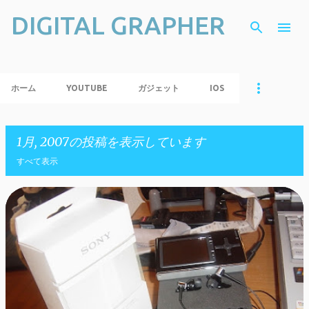
DIGITAL GRAPHER
スキップしてメイン コンテンツに移動
ホーム
YOUTUBE
ガジェット
IOS
1月, 2007の投稿を表示しています
すべて表示
投
稿