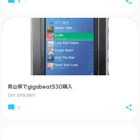
3
青山祭でgigabeatS30購入
日付:
1/03/2007
1