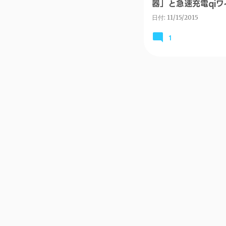
器」と急速充電qi
GALAXY Note
日付:
11/15/2015
1