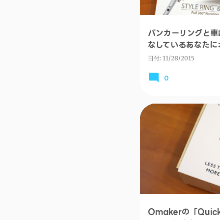
バンカーリングと車
なしているあなたにオ
リング」
日付:
11/28/2015
0
ANDROID
PC・ガジェ
Omakerの「Quick