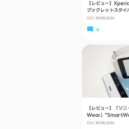
【レビュー】Xperi
ブックレットスタイル保
アンバサダー
日付:
10/08/2014
0
ANDROID
【レビュー】「ソニーの
Wear」"SmartW
#Xperiaアンバサ
日付:
10/08/2014