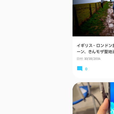
イギリス・ロンドン
ーン、きんモザ聖地
還編～ #kinmosa
日付:
10/18/2014
0
ANDROID