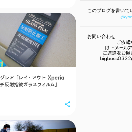
2020
このブログを書いて
9月
@yam
8月
2016
お問い合わせ
ご依頼
3月
以下メール
ご連絡をお願
2015
bigboss0322
12月
11月
ングレア「レイ・アウト Xperia
ッチ反射指紋ガラスフィルム」
10月
8月
7月
6月
5月