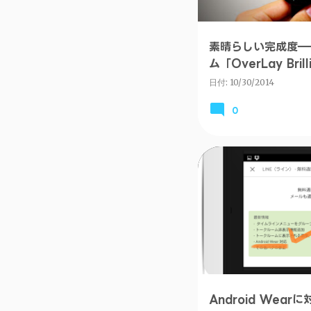
素晴らしい完成度――
ム「OverLay Brill
日付:
10/30/2014
0
ANDROID
Android Wea