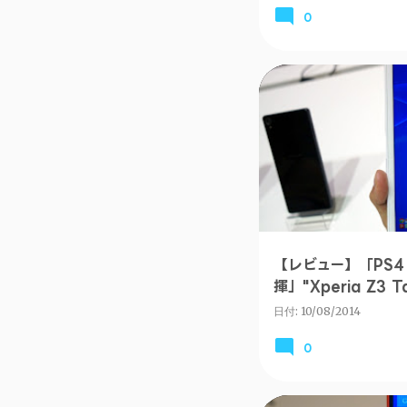
0
ANDROID
【レビュー】「PS
揮」"Xperia Z3 
#Xperiaアンバサ
日付:
10/08/2014
0