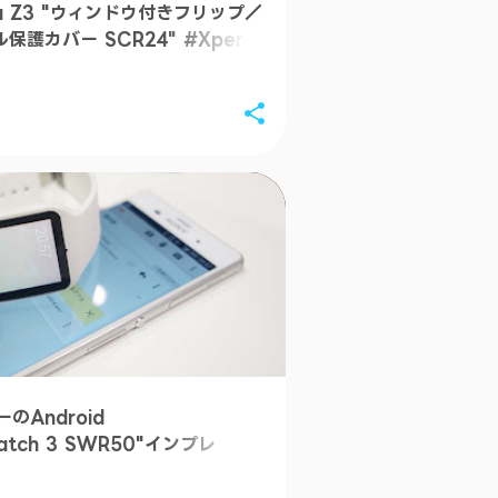
サダー
a Z3 "ウィンドウ付きフリップ／
護カバー SCR24" #Xperia
【レビュー】「Co
は？持ちやすさに感動
Z3"インプレ #...
「Xperia Z3、Z
モデル タッチ＆ト
ーティング...
抜群のフィット感
――iPhone 6
（PRODUCT）R
Android Wear（
「Facer」で野
する
どちらを選ぶ？――A
Wear「moto 
ョンによる印象の
Android
9月
atch 3 SWR50"インプレ
8月
ダー