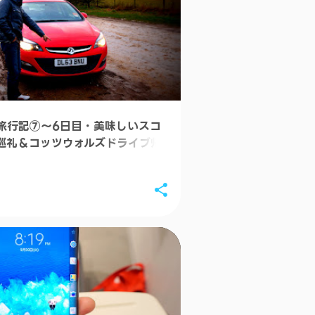
3月
2月
1月
2014
12月
旅行記⑦～6日目・美味しいスコ
11月
巡礼＆コッツウォルズドライブ帰
10月
素晴らしい完成度――
晶保護フィルム「OverL
for...
Android Wea
感じで使える
moto 360をAndr
アップデート――
してみた
【Xperia Z3