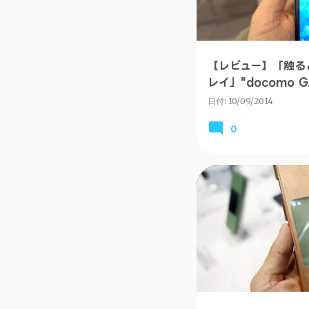
【レビュー】「触る
レイ」"docomo GA
01G"インプレ #G
日付:
10/09/2014
0
ANDROID