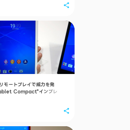
7月
6月
5月
4月
3月
2月
1月
2013
12月
4リモートプレイで威力を発
11月
Tablet Compact"インプレ
ダー
10月
9月
8月
7月