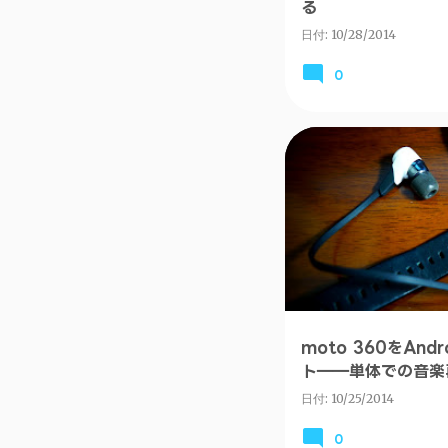
る
日付:
10/28/2014
0
ANDROID
moto 360をAnd
ト――単体での音楽
日付:
10/25/2014
0